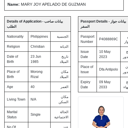
Name:
MARY JOY APELADO DE GUZMAN
Passport Details - بيانات جواز
Details of Application - بيانات صاحب
السفر
الطلب
Nationality
Philippines
الجنسية
Passport
P4088869C
Number
از
Religion
Christian
الديانة
Issue
10 May
خ
Date of
23 Jun
تاريخ
Date
2023
دور
Birth
1985
الميلاد
Place of
ن
Dfa Antipolo
Place of
Morong
مكان
Issue
دور
Birth
Rizal
الميلاد
Expiry
09 May
خ
Age
40
العمر
Date
2033
هاء
مكان
Living Town
N/A
السكن
Marital
الحالة
Single
Status
الاجتماعية
No Of
عدد