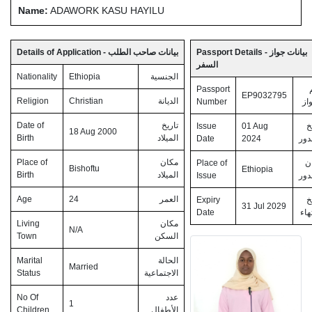
Name:
ADAWORK KASU HAYILU
Passport Details - بيانات جواز
Details of Application - بيانات صاحب الطلب
السفر
Nationality
Ethiopia
الجنسية
Passport
EP9032795
Religion
Christian
الديانة
Number
از
Date of
تاريخ
Issue
01 Aug
خ
18 Aug 2000
Birth
الميلاد
Date
2024
دور
Place of
مكان
Place of
ن
Bishoftu
Ethiopia
Birth
الميلاد
Issue
دور
Age
24
العمر
Expiry
خ
31 Jul 2029
Date
تهاء
Living
مكان
N/A
Town
السكن
Marital
الحالة
Married
Status
الاجتماعية
No Of
عدد
1
Children
الأطفال